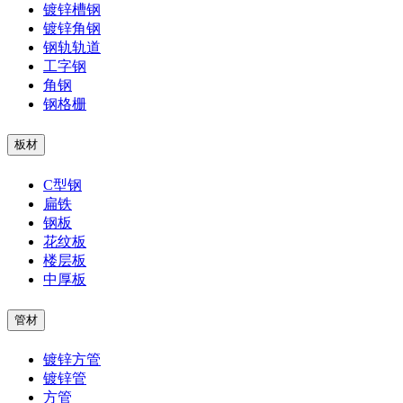
镀锌槽钢
镀锌角钢
钢轨轨道
工字钢
角钢
钢格栅
板材
C型钢
扁铁
钢板
花纹板
楼层板
中厚板
管材
镀锌方管
镀锌管
方管